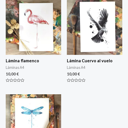
Lámina flamenco
Lámina Cuervo al vuelo
Láminas A4
Láminas A4
10,00
€
10,00
€
Rated
Rated
0
0
out
out
of
of
5
5