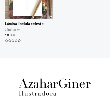
Lámina libélula celeste
Láminas A4
10,00
€
Rated
0
out
of
5