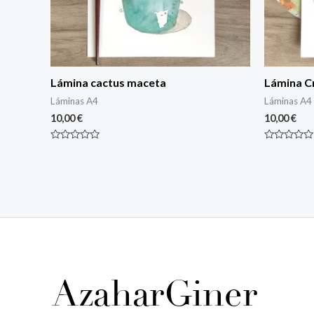
Lámina cactus maceta
Lámina C
Láminas A4
Láminas A4
10,00
€
10,00
€
Rated
Rated
0
0
out
out
of
of
5
5