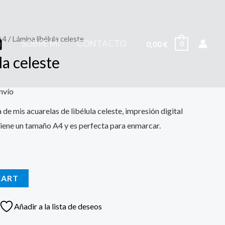
A4
/ Lámina libélula celeste
SOBRE MÍ
CONTACTO
0,00
€
0
la celeste
nvío
de mis acuarelas de libélula celeste, impresión digital
iene un tamaño A4 y es perfecta para enmarcar.
CART
Añadir a la lista de deseos