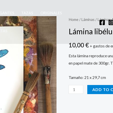
GANTES
TAZAS
ORIGINALES
Home
/
Láminas
/
Láminas 
Lámina libélu
ETAS
10,00
€
+ gastos de e
Esta lámina reproduce una 
en papel mate de 300gr. T
Tamaño: 21 x 29,7 cm
Lámina
ADD TO 
libélula
celeste
quantity