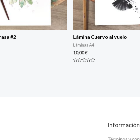
rasa #2
Lámina Cuervo al vuelo
Láminas A4
10,00
€
Rated
0
out
of
5
Información
Términos y con