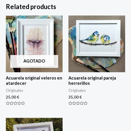
Related products
AGOTADO
Acuarela original veleros en
Acuarela original pareja
atardecer
herrerillos
Originales
Originales
25,00
€
35,00
€
Rated
Rated
0
0
out
out
of
of
5
5