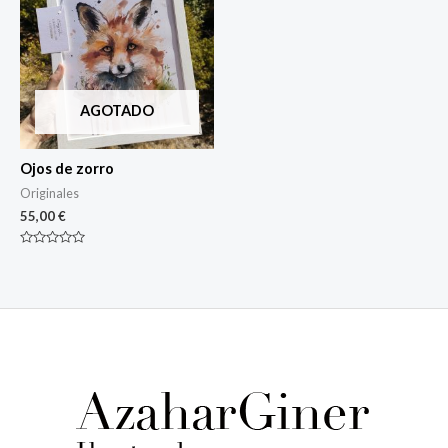
AGOTADO
Ojos de zorro
Originales
55,00
€
Rated
0
out
of
5