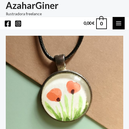
AzaharGiner
Ir
al
Ilustradora freelance
contenido
0
0,00
€
MAI
ME