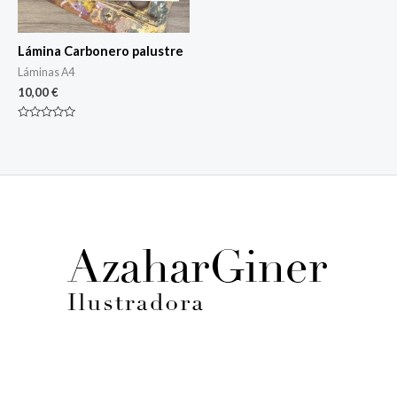
Lámina Carbonero palustre
Láminas A4
10,00
€
Rated
0
out
of
5