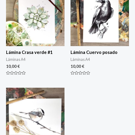
Lámina Crasa verde #1
Lámina Cuervo posado
Láminas A4
Láminas A4
10,00
€
10,00
€
Rated
Rated
0
0
out
out
of
of
5
5