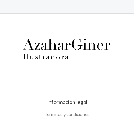
0
out
of
5
Información legal
Términos y condiciones