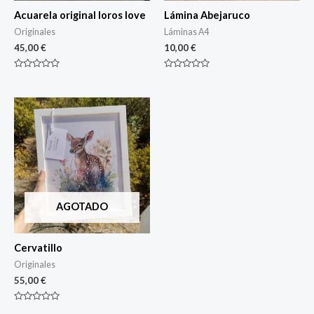
Acuarela original loros love
Lámina Abejaruco
Originales
Láminas A4
45,00
€
10,00
€
Rated
Rated
0
0
out
out
of
of
5
5
AGOTADO
Cervatillo
Originales
55,00
€
Rated