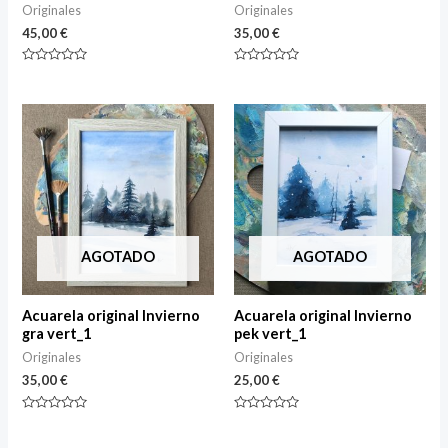
Originales
Originales
45,00
€
35,00
€
Rated
Rated
0
0
out
out
of
of
5
5
AGOTADO
AGOTADO
Acuarela original Invierno
Acuarela original Invierno
gra vert_1
pek vert_1
Originales
Originales
35,00
€
25,00
€
Rated
Rated
0
0
out
out