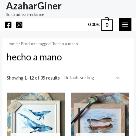
AzaharGiner
Ir
al
Ilustradora freelance
contenido
0
0,00
€
MAI
ME
Home
/ Products tagged “hecho a mano”
hecho a mano
Showing 1–12 of 35 results