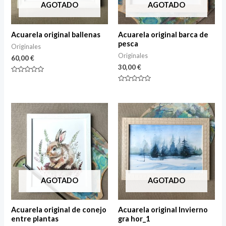
AGOTADO
AGOTADO
Acuarela original ballenas
Acuarela original barca de
pesca
Originales
Originales
60,00
€
30,00
€
Rated
0
Rated
out
0
of
out
5
of
5
AGOTADO
AGOTADO
Acuarela original de conejo
Acuarela original Invierno
entre plantas
gra hor_1