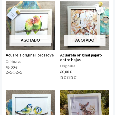
of
of
5
5
AGOTADO
AGOTADO
Acuarela original loros love
Acuarela original pájaro
entre hojas
Originales
Originales
45,00
€
60,00
€
Rated
0
Rated
out
0
of
out
5
of
5