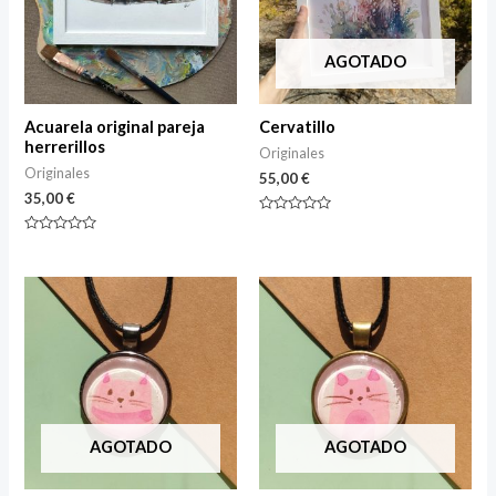
AGOTADO
Acuarela original pareja
Cervatillo
herrerillos
Originales
Originales
55,00
€
35,00
€
Rated
0
Rated
out
0
of
out
5
of
5
AGOTADO
AGOTADO