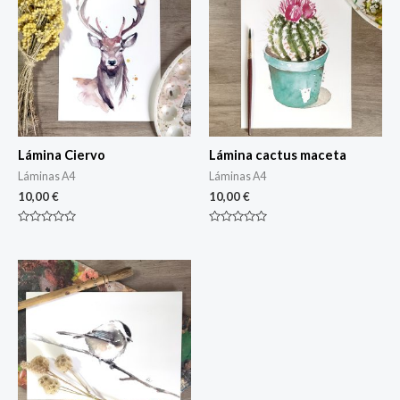
Lámina Ciervo
Lámina cactus maceta
Láminas A4
Láminas A4
10,00
€
10,00
€
Rated
Rated
0
0
out
out
of
of
5
5