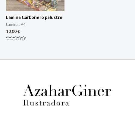
Lámina Carbonero palustre
Láminas A4
10,00
€
Rated
0
out
of
5