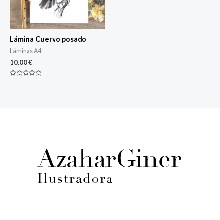
Lámina Cuervo posado
Láminas A4
10,00
€
Rated
0
out
of
5