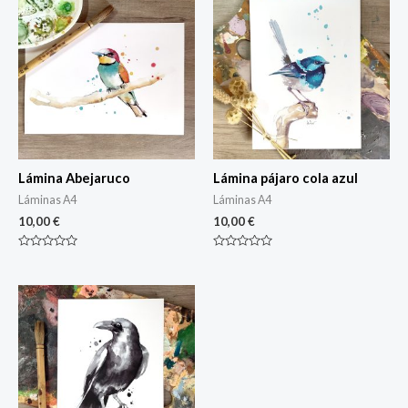
Lámina Abejaruco
Lámina pájaro cola azul
Láminas A4
Láminas A4
10,00
€
10,00
€
Rated
Rated
0
0
out
out
of
of
5
5