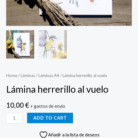
Home
/
Láminas
/
Láminas A4
/ Lámina herrerillo al vuelo
Lámina herrerillo al vuelo
10,00
€
+ gastos de envío
Lámina
ADD TO CART
herrerillo
al
Añadir a la lista de deseos