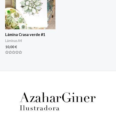
Lámina Crasa verde #1
Láminas A4
10,00
€
Rated
0
out
of
5