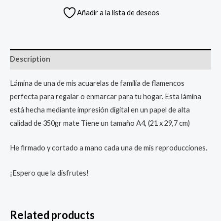
de
Añadir a la lista de deseos
flamencos
new
quantity
Description
Lámina de una de mis acuarelas de familia de flamencos
perfecta para regalar o enmarcar para tu hogar. Esta lámina
está hecha mediante impresión digital en un papel de alta
calidad de 350gr mate Tiene un tamaño A4, (21 x 29,7 cm)
He firmado y cortado a mano cada una de mis reproducciones.
¡Espero que la disfrutes!
Related products