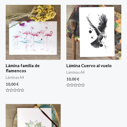
Lámina familia de
Lámina Cuervo al vuelo
flamencos
Láminas A4
Láminas A4
10,00
€
10,00
€
Rated
0
Rated
out
0
of
out
5
of
5