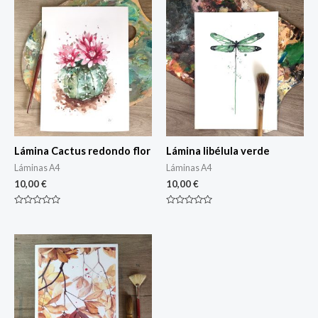
Lámina Cactus redondo flor
Lámina libélula verde
Láminas A4
Láminas A4
10,00
€
10,00
€
Rated
Rated
0
0
out
out
of
of
5
5