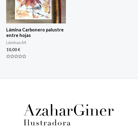
Lámina Carbonero palustre
entre hojas
Láminas A4
10,00
€
Rated
0
out
of
5