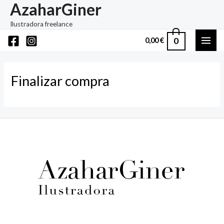
AzaharGiner
Ir
al
Ilustradora freelance
contenido
0
0,00
€
MAI
ME
Finalizar compra