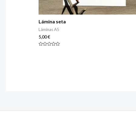
Lámina seta
Láminas A5
5,00
€
Rated
0
out
of
5