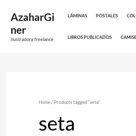
Ir
al
AzaharGi
LÁMINAS
POSTALES
COL
contenido
ner
LIBROS PUBLICADOS
CAMIS
Ilustradora freelance
Home
/ Products tagged “seta”
seta