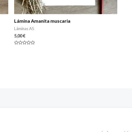
Lámina Amanita muscaria
Láminas A5
5,00
€
Rated
0
out
of
5