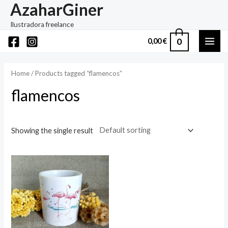
AzaharGiner
Ir
al
Ilustradora freelance
contenido
0
0,00
€
MAI
ME
Home
/ Products tagged “flamencos”
flamencos
Showing the single result