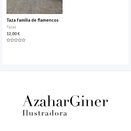
Taza familia de flamencos
Tazas
12,00
€
Rated
0
out
of
5