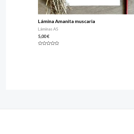
Lámina Amanita muscaria
Láminas A5
5,00
€
Rated
0
out
of
5