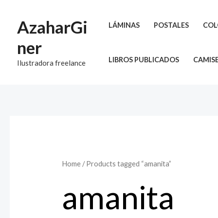
Ir
al
AzaharGi
LÁMINAS
POSTALES
COL
contenido
ner
LIBROS PUBLICADOS
CAMIS
Ilustradora freelance
Home
/ Products tagged “amanita”
amanita